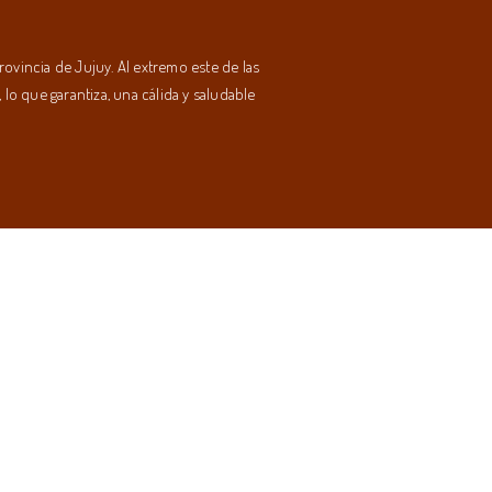
ovincia de Jujuy. Al extremo este de las
lo que garantiza, una cálida y saludable