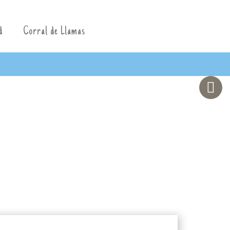
d
Corral de Llamas
IO