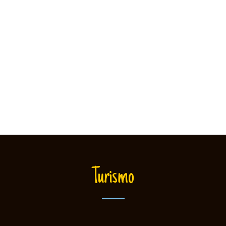
TACIONAMIENTO PROPIO
BAÑOS PRIVADOS
s con estacionamiento propio para su
Todas nuestras habitaciones cuentan 
tranquilidad y seguridad.
privado. Champú, Acondicionador, J
Toallas
Turismo