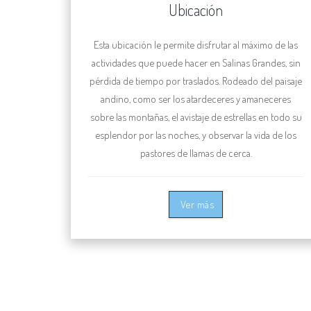
Ubicación
Esta ubicación le permite disfrutar al máximo de las
actividades que puede hacer en Salinas Grandes, sin
pérdida de tiempo por traslados. Rodeado del paisaje
andino, como ser los atardeceres y amaneceres
sobre las montañas, el avistaje de estrellas en todo su
esplendor por las noches, y observar la vida de los
pastores de llamas de cerca.
Ver más