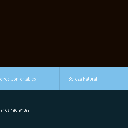
+
+
+
+
+
+
+
iones Confortables
Belleza Natural
rios recientes