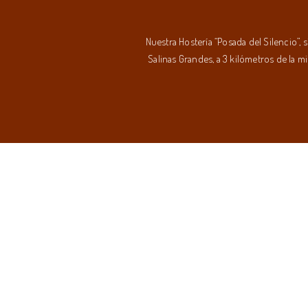
Nuestra Hostería “Posada del Silencio”,
Salinas Grandes, a 3 kilómetros de la m