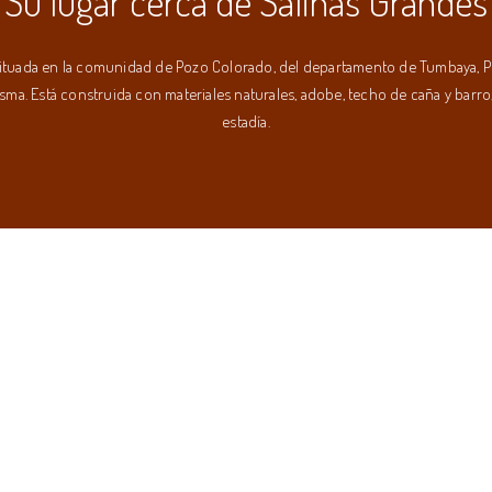
Su lugar cerca de Salinas Grandes
 situada en la comunidad de Pozo Colorado, del departamento de Tumbaya, Pr
isma. Está construida con materiales naturales, adobe, techo de caña y barro, 
estadía.
Servicios