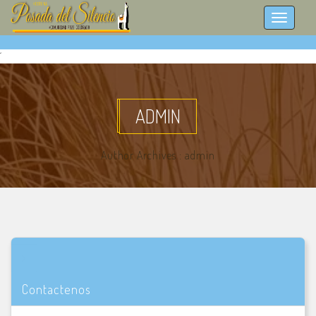
´
ADMIN
Author Archives : admin
Contactenos