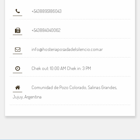
+5438895186043
+543884040062
info@hosteriaposadadelsilencio.com.ar
Chek out: 10:00 AM Chek in: 3 PM
Comunidad de Pozo Colorado, Salinas Grandes,
Jujuy, Argentina